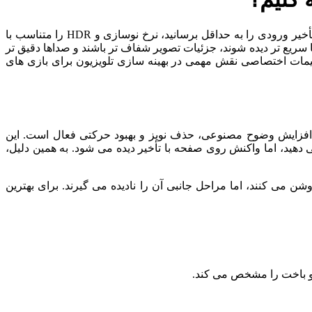
برای بهینه ‌سازی صدا و تصویر تلویزیون هوشمند در بازی ‌های ویدیویی، کافی است تنظیمات تصویر را روی حالت Game Mode قرار دهید، تأخیر ورودی را به حداقل برسانید، نرخ نوسازی و HDR را متناسب با
یع ‌تر دیده شوند، جزئیات تصویر شفاف ‌تر باشند و صداها دقیق‌ تر
ظیمات اختصاصی نقش مهمی در بهینه ‌سازی تلویزیون برای بازی‌ های
ند افزایش وضوح مصنوعی، حذف نویز و بهبود حرکتی فعال است. این
یر ورودی (Input Lag) می ‌شوند. نتیجه؟ شما دکمه را فشار می ‌دهید، اما واکنش روی صفحه با تأخیر دیده می ‌شود. به همین دلیل،
سیاری از کاربران این گزینه را روشن می ‌کنند، اما مراحل جانبی آن را نادیده می ‌گیرند. برای بهترین
 و باخت را مشخص می ‌کند.