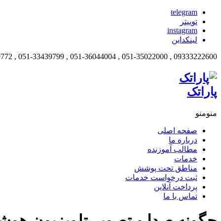
telegram
توییتر
instagram
لینکداین
09333222600 , 051-35022000 , 051-36044004 , 051-33439799 , 051-38599772
پاراتک
منو
منو
صفحه اصلی
درباره ما
مطالب آموزنده
خدمات
مناطق تحت پوشش
ثبت درخواست خدمات
پرداخت آنلاین
تماس با ما
چگونه صدا و تصویر تلویزیون هوشمن