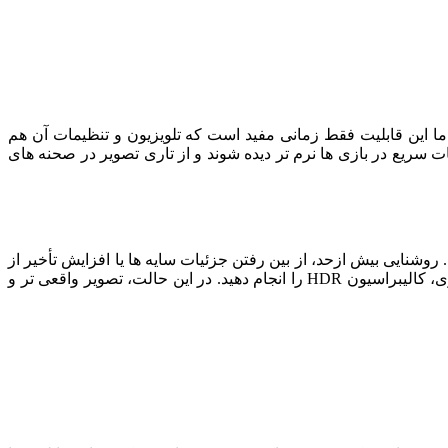
 تصویر چند بار در ثانیه به ‌روزرسانی شود. کنسول ‌های نسل جدید قادر به خروجی 120 هرتز هستند، اما این قابلیت فقط زمانی مفید است که تلویزیون و تنظیمات آن هم
High Refresh قرار دارد. این تنظیم باعث می ‌شود حرکات سریع در بازی ‌ها نرم‌ تر دیده شوند و از تاری تصویر در صحنه ‌های
. روشنایی بیش ‌ازحد، از بین رفتن جزئیات سایه ‌ها یا افزایش تأخیر از
مشکلات رایج HDR نادرست است. بهترین راه این است که HDR را هم در کنسول و هم در تلویزیون فعال کنید و سپس از داخل منوی بازی، کالیبراسیون HDR را انجام دهید. در این حالت، تصویر واقعی ‌تر و