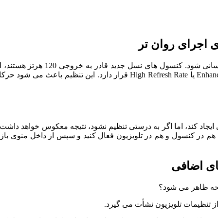
نرخ نوسازی تصویر تعیین می ‌کند که
هماهنگ باشند. اطمینان حاصل کنید که ورودی HDMI روی حالت Enhanced یا  Rate
‌ ای ایجاد کند، اما اگر به ‌درستی تنظیم نشود، نتیجه معکوس خواهد داشت
فحه ظاهر می ‌شود؟