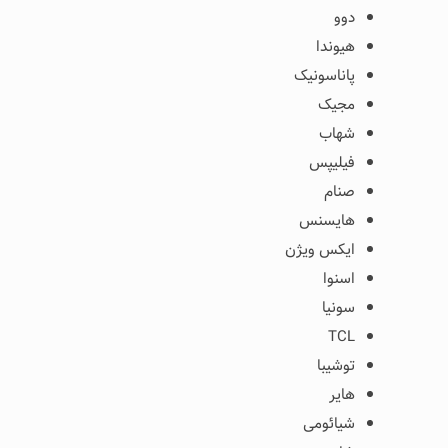
دوو
هیوندا
پاناسونیک
مجیک
شهاب
فیلیپس
صنام
هایسنس
ایکس ویژن
اسنوا
سونیا
TCL
توشیبا
هایر
شیائومی