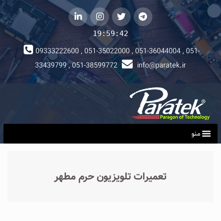
telegram
توییتر
instagram
لینکداین
19:59:43
09333222600 , 051-35022000 , 051-36044004 , 051-
33439799 , 051-38599772
info@paratek.ir
منو
تعمیرات تلویزیون حرم مطهر