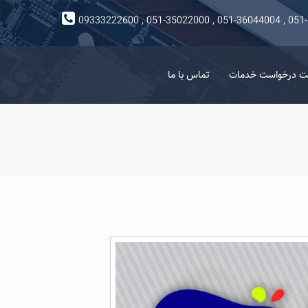
09333222600 , 051-35022000 , 051-36044004 , 051
ت درخواست خدمات
تماس با ما