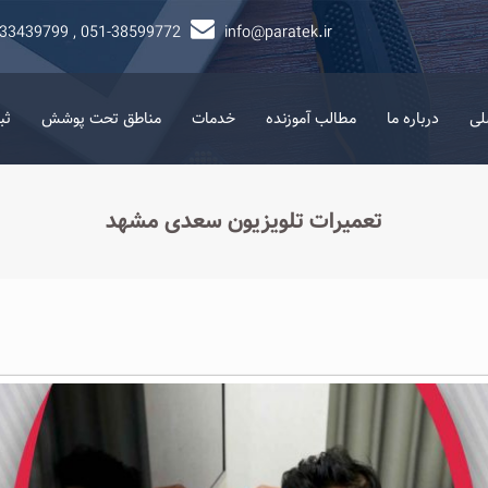
-33439799 , 051-38599772
info@paratek.ir
لی
درباره ما
مطالب آموزنده
خدمات
مناطق تحت پوشش
ثب
تعمیرات تلویزیون سعدی مشهد