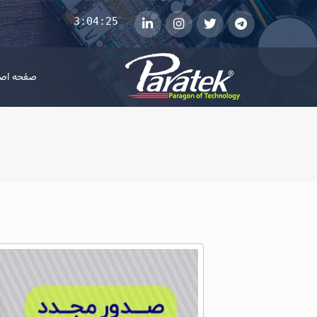
3:04:26
telegram
توییتر
instagram
لینکداین
صفحه اص