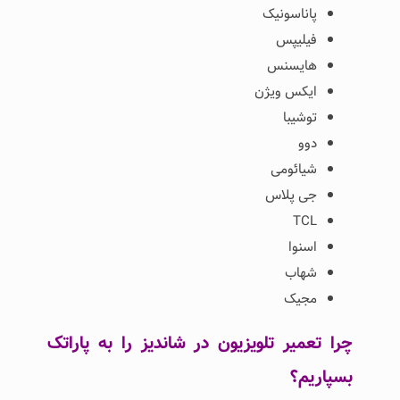
پاناسونیک
فیلیپس
هایسنس
ایکس ویژن
توشیبا
دوو
شیائومی
جی پلاس
TCL
اسنوا
شهاب
مجیک
چرا تعمیر تلویزیون در شاندیز را به پاراتک
بسپاریم؟