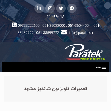
telegram
توییتر
instagram
لینکداین
11:50:19
09333222600 , 051-35022000 , 051-36044004 , 051-
33439799 , 051-38599772
info@paratek.ir
منو
تعمیرات تلویزیون شاندیز مشهد