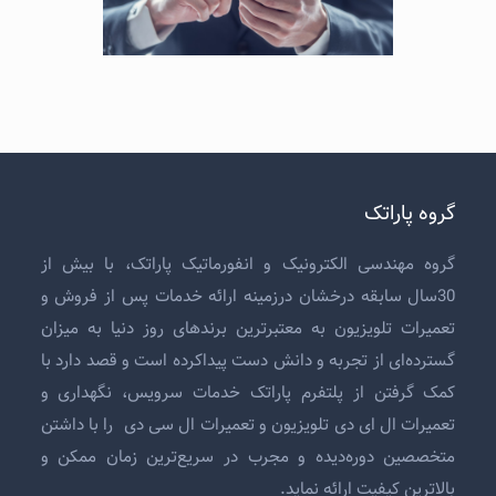
گروه پاراتک
گروه مهندسی الکترونیک و انفورماتیک پاراتک، با بیش از
30سال سابقه درخشان درزمینه ارائه خدمات پس از فروش و
تعمیرات تلویزیون
به معتبرترین برندهای روز دنیا به میزان
گسترده‌ای از تجربه و دانش دست پیداکرده است و قصد دارد با
کمک گرفتن از پلتفرم پاراتک خدمات سرویس، نگهداری و
تعمیرات ال ای دی تلویزیون
و
تعمیرات ال سی دی
را با داشتن
متخصصین دوره‌دیده و مجرب در سریع‌ترین زمان ممکن و
بالاترین کیفیت ارائه نماید.