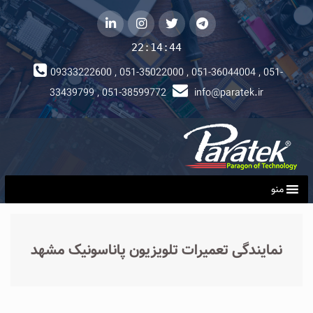
telegram
توییتر
instagram
لینکداین
22:14:45
09333222600 , 051-35022000 , 051-36044004 , 051-
33439799 , 051-38599772
info@paratek.ir
منو
نمایندگی تعمیرات تلویزیون پاناسونیک مشهد