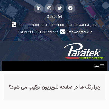
telegram
توییتر
instagram
لینکداین
3:06:55
09333222600 , 051-35022000 , 051-36044004 , 051-
33439799 , 051-38599772
info@paratek.ir
منو
چرا رنگ ها در صفحه تلویزیون ترکیب می شود؟