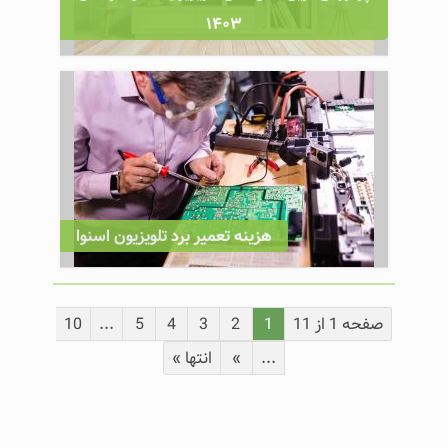
۱۴۰۳
هزینه تعمیر برد تلویزیون اسنوا
صفحه 1 از 11
1
2
3
4
5
...
10
...
»
انتها »