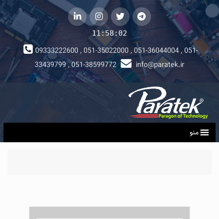
telegram
توییتر
instagram
لینکداین
11:58:02
09333222600 , 051-35022000 , 051-36044004 , 051-
33439799 , 051-38599772
info@paratek.ir
منو