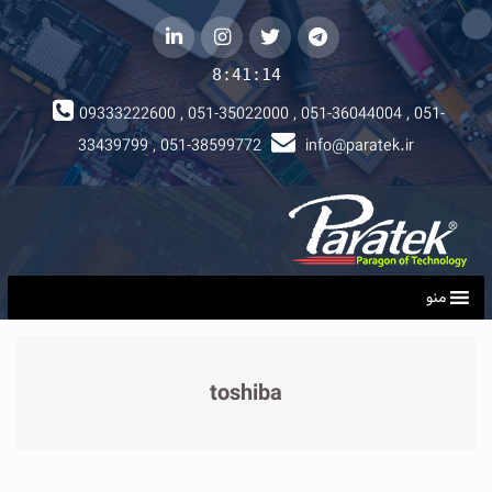
telegram
توییتر
instagram
لینکداین
8:41:14
09333222600 , 051-35022000 , 051-36044004 , 051-
33439799 , 051-38599772
info@paratek.ir
منو
toshiba