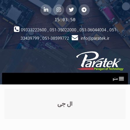
telegram
توییتر
instagram
لینکداین
15:03:50
09333222600 , 051-35022000 , 051-36044004 , 051-
33439799 , 051-38599772
info@paratek.ir
منو
ال جی