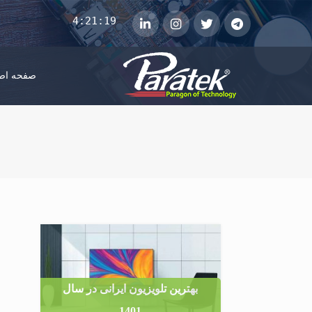
4:21:19
telegram
توییتر
instagram
لینکداین
صفحه اص
بهترین تلویزیون ایرانی در سال
1401