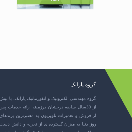
گروه پاراتک
گروه مهندسی الکترونیک و انفورماتیک پاراتک، با بیش
از 30سال سابقه درخشان درزمینه ارائه خدمات پس
از فروش و
تعمیرات تلویزیون
به معتبرترین برندهای
روز دنیا به میزان گسترده‌ای از تجربه و دانش دست