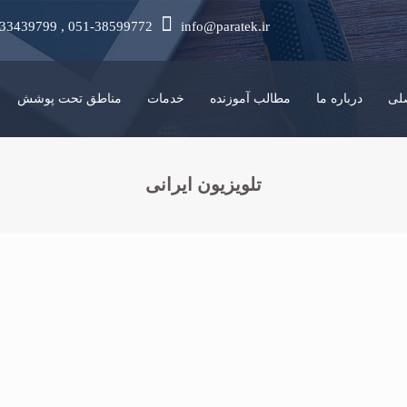
-33439799 , 051-38599772
info@paratek.ir
لی
درباره ما
مطالب آموزنده
خدمات
مناطق تحت پوشش
تلویزیون ایرانی