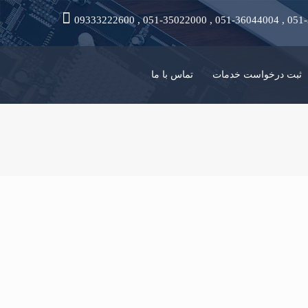
09333222600 , 051-35022000 , 051-36044004 , 051
ثبت درخواست خدمات
تماس با ما