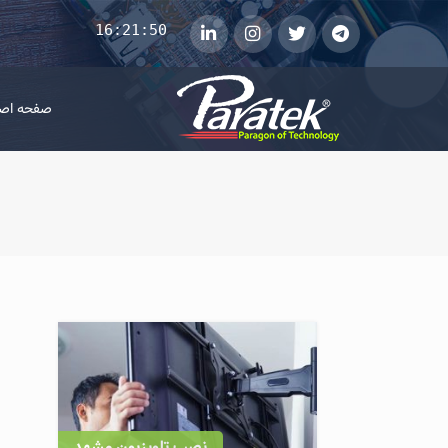
16:21:51
telegram
توییتر
instagram
لینکداین
صفحه اص
نصب تلویزیون مشهد