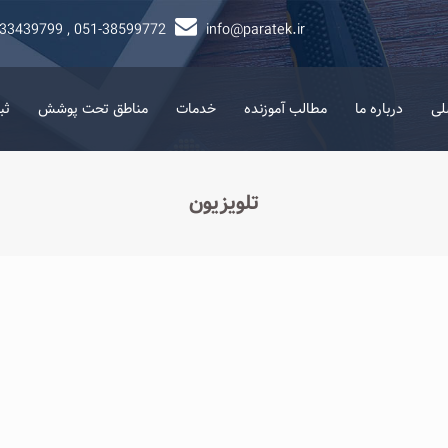
-33439799 , 051-38599772
info@paratek.ir
لی
درباره ما
مطالب آموزنده
خدمات
مناطق تحت پوشش
ثب
تلویزیون