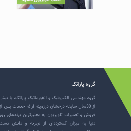
گروه پاراتک
گروه مهندسی الکترونیک و انفورماتیک پاراتک، با بیش
از 30سال سابقه درخشان درزمینه ارائه خدمات پس از
فروش و
تعمیرات تلویزیون
به معتبرترین برندهای روز
دنیا به میزان گسترده‌ای از تجربه و دانش دست