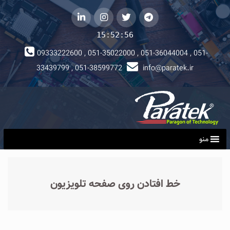
telegram
توییتر
instagram
لینکداین
15:52:56
09333222600 , 051-35022000 , 051-36044004 , 051-
33439799 , 051-38599772
info@paratek.ir
منو
خط افتادن روی صفحه تلویزیون