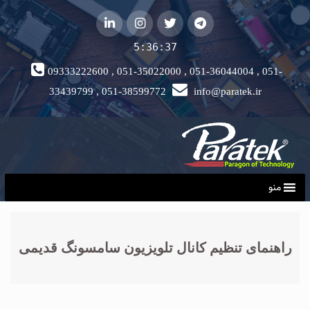
telegram
توییتر
instagram
لینکداین
5:36:37
09333222600 , 051-35022000 , 051-36044004 , 051-
33439799 , 051-38599772
info@paratek.ir
منو
راهنمای تنظیم کانال تلویزیون سامسونگ قدیمی