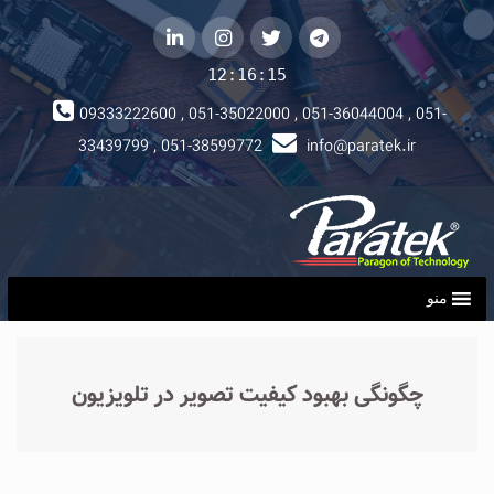
telegram
توییتر
instagram
لینکداین
12:16:15
09333222600 , 051-35022000 , 051-36044004 , 051-
33439799 , 051-38599772
info@paratek.ir
منو
چگونگی بهبود کیفیت تصویر در تلویزیون