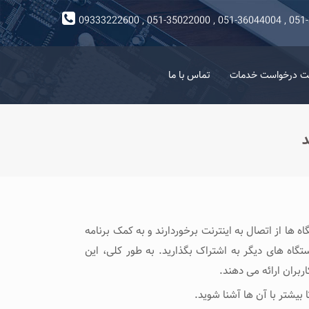
09333222600 , 051-35022000 , 051-36044004 , 051
ت درخواست خدمات
تماس با ما
د
ها از اتصال به اینترنت برخوردارند و به کمک برنامه‌
گاه ‌های دیگر به اشتراک بگذارید. به طور کلی، این
ربران ارائه می ‌دهند.
 بیشتر با آن ها آشنا شوید.