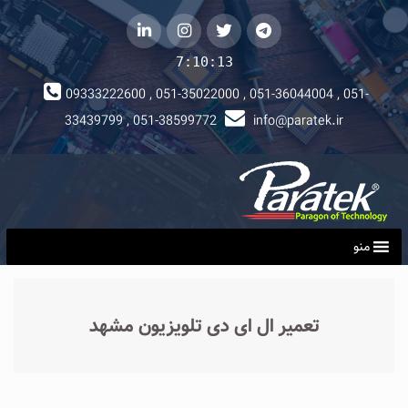
telegram
توییتر
instagram
لینکداین
7:10:14
09333222600 , 051-35022000 , 051-36044004 , 051-
33439799 , 051-38599772
info@paratek.ir
منو
تعمیر ال ای دی تلویزیون مشهد