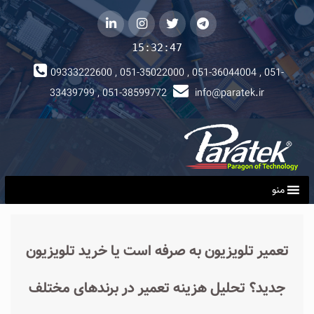
telegram
توییتر
instagram
لینکداین
15:32:48
09333222600 , 051-35022000 , 051-36044004 , 051-
33439799 , 051-38599772
info@paratek.ir
منو
تعمیر تلویزیون به ‌صرفه است یا خرید تلویزیون
جدید؟ تحلیل هزینه تعمیر در برندهای مختلف