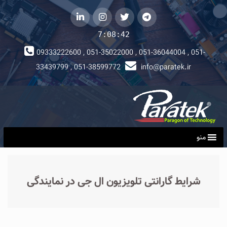
telegram
توییتر
instagram
لینکداین
7:08:42
09333222600 , 051-35022000 , 051-36044004 , 051-
33439799 , 051-38599772
info@paratek.ir
منو
شرایط گارانتی تلویزیون ال جی در نمایندگی