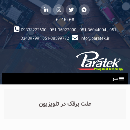
telegram
توییتر
instagram
لینکداین
6:46:09
09333222600 , 051-35022000 , 051-36044004 , 051-
33439799 , 051-38599772
info@paratek.ir
منو
علت برفک در تلویزیون