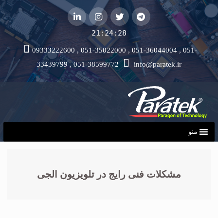
telegram
توییتر
instagram
لینکداین
21:24:29
09333222600 , 051-35022000 , 051-36044004 , 051-
33439799 , 051-38599772
info@paratek.ir
منو
مشکلات فنی رایج در تلویزیون الجی