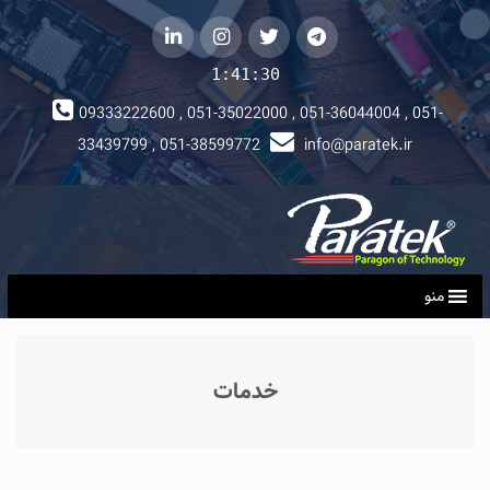
لینکداین
instagram
توییتر
telegram
1:41:30
09333222600 , 051-35022000 , 051-36044004 , 051-
33439799 , 051-38599772
info@paratek.ir
منو
خدمات