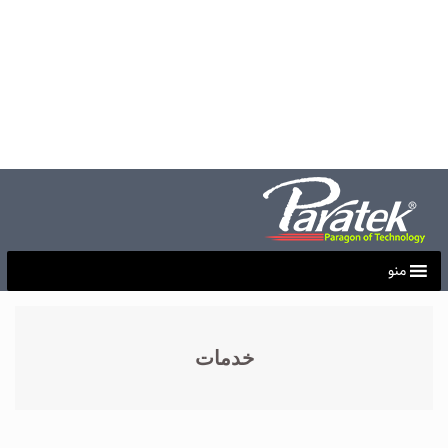
telegram
توییتر
instagram
لینکداین
8:36:55
09333222600 , 051-35022000 , 051-36044004 , 051-
33439799 , 051-38599772
info@paratek.ir
منو
خدمات