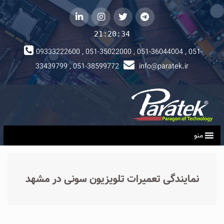
telegram
توییتر
instagram
لینکداین
21:20:35
09333222600 , 051-35022000 , 051-36044004 , 051-
33439799 , 051-38599772
info@paratek.ir
منو
نمایندگی تعمیرات تلویزیون سونی در مشهد