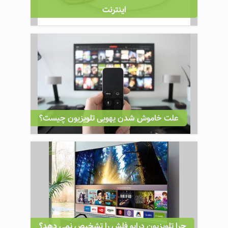
اينترنت
علت خاموش شدن یهویی تلویزیون چیست؟
چرا تلویزیون درایو فلش را تشخیص نمی دهد؟