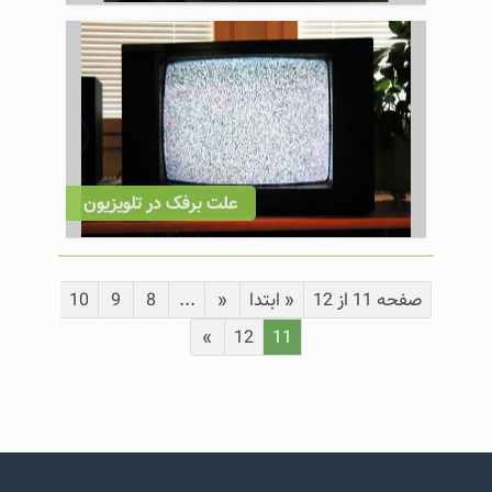
علت برفک در تلویزیون
صفحه 11 از 12
« ابتدا
«
...
8
9
10
»
12
11